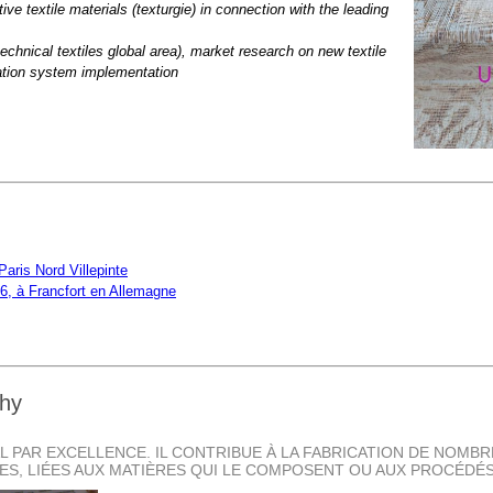
tive textile materials (texturgie) in connection with the leading
17
archives-mdt-2018
archives-mdt-2019
archives-mdt-2020
echnical textiles global area), market research on new textile
ation system implementation
Paris Nord Villepinte
26, à Francfort en Allemagne
phy
L PAR EXCELLENCE. IL CONTRIBUE À LA FABRICATION DE NOMB
S, LIÉES AUX MATIÈRES QUI LE COMPOSENT OU AUX PROCÉDÉS