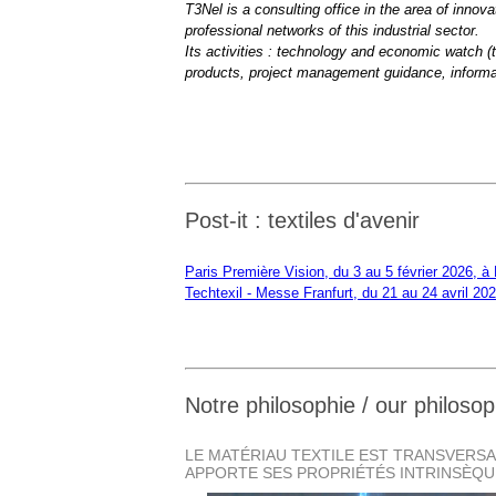
T3Nel is a consulting office in the area of innova
professional networks of this industrial sector.
archives-mdt-2016
archives-mdt-20
Its activities : technology and economic watch (t
products, project management guidance, inform
Post-it : textiles d'avenir
Paris Première Vision, du 3 au 5 février 2026, à 
Techtexil - Messe Franfurt, du 21 au 24 avril 20
Notre philosophie / our philoso
LE MATÉRIAU TEXTILE EST TRANSVERSA
APPORTE SES PROPRIÉTÉS INTRINSÈQUE