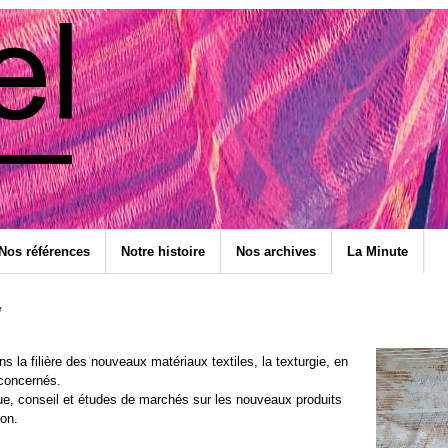
Nos références
Notre histoire
Nos archives
La Minute
w
 la filière des nouveaux matériaux textiles, la texturgie, en
 concernés.
que, conseil et études de marchés sur les nouveaux produits
ion.