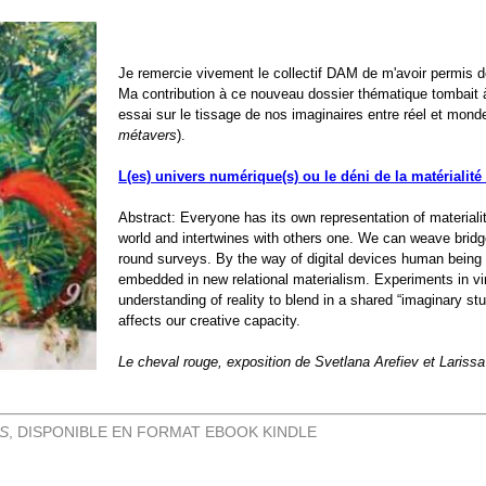
Je remercie vivement le collectif DAM de m'avoir permis 
Ma contribution à ce nouveau dossier thématique tombait 
essai sur le tissage de nos imaginaires entre réel et mon
métavers
).
L(es) univers numérique(s) ou le déni de la matérialité
Abstract: Everyone has its own representation of materiali
world and intertwines with others one. We can weave bridg
round surveys. By the way of digital devices human being 
embedded in new relational materialism. Experiments in vi
understanding of reality to blend in a shared “imaginary s
affects our creative capacity.
Le cheval rouge, exposition de Svetlana Arefiev et Larissa
S
, DISPONIBLE EN FORMAT EBOOK KINDLE