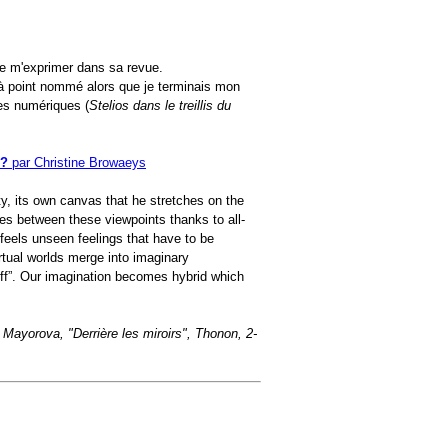
de m'exprimer dans sa revue.
à point nommé alors que je terminais mon
des numériques (
Stelios dans le treillis du
 ?
par Christine Browaeys
ty, its own canvas that he stretches on the
es between these viewpoints thanks to all-
feels unseen feelings that have to be
rtual worlds merge into imaginary
tuff”. Our imagination becomes hybrid which
 Mayorova, "Derrière les miroirs", Thonon, 2-