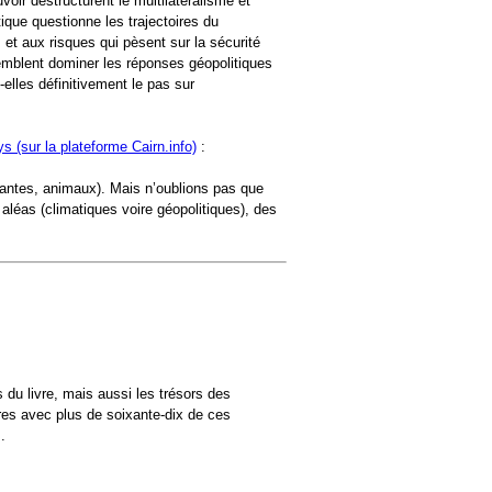
oir déstructurent le multilatéralisme et
tique questionne les trajectoires du
t aux risques qui pèsent sur la sécurité
emblent dominer les réponses géopolitiques
elles définitivement le pas sur
eys (sur la plateforme Cairn.info)
:
(plantes, animaux). Mais n’oublions pas que
 aléas (climatiques voire géopolitiques), des
 du livre, mais aussi les trésors des
tres avec plus de soixante-dix de ces
.