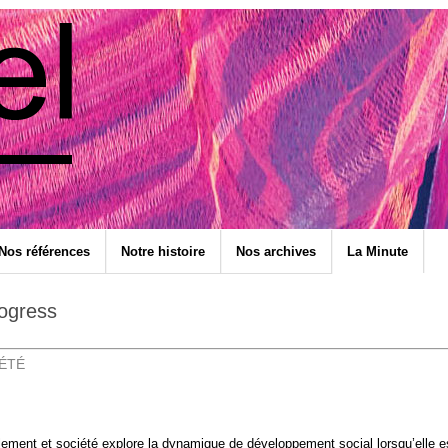
Nos références
Notre histoire
Nos archives
La Minute
rogress
IÉTÉ
ement et société explore la dynamique de développement social lorsqu’elle es