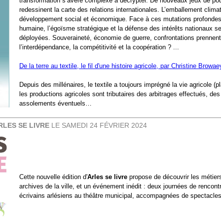
transformation s’avère complexe à décrypter. De nouveaux jeux de pouv
redessinent la carte des relations internationales. L’emballement clima
développement social et économique. Face à ces mutations profondes e
humaine, l’égoïsme stratégique et la défense des intérêts nationaux s
déployées. Souveraineté, économie de guerre, confrontations prennent-
l’interdépendance, la compétitivité et la coopération ? ...
De la terre au textile, le fil d'une histoire agricole, par Christine Browa
Depuis des millénaires, le textile a toujours imprégné la vie agricole 
les productions agricoles sont tributaires des arbitrages effectués, des
assolements éventuels…
RLES SE LIVRE
LE SAMEDI 24 FÉVRIER 2024
Cette nouvelle édition d'
Arles se livre
propose de découvrir les métiers
archives de la ville, et un événement inédit : deux journées de rencon
écrivains arlésiens au théâtre municipal, accompagnées de spectacles