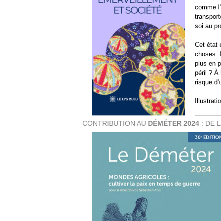
comme l’u
transport
archives-mdt-2016
archives-mdt-20
soi au pr
Cet état 
choses. I
plus en p
péril ? 
risque d’
Illustrat
CONTRIBUTION AU
DÉMÉTER 2024
: DE 