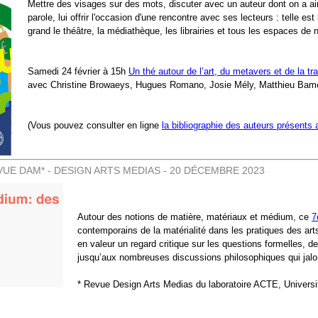
Mettre des visages sur des mots, discuter avec un auteur dont on a ai
parole, lui offrir l'occasion d'une rencontre avec ses lecteurs : telle est
grand le théâtre, la médiathèque, les librairies et tous les espaces de no
Samedi 24 février à 15h
Un thé autour de l’art, du metavers et de la tr
avec Christine Browaeys, Hugues Romano, Josie Mély, Matthieu Bam
(Vous pouvez consulter en ligne
la bibliographie des auteurs présents 
VUE DAM* - DESIGN ARTS MEDIAS - 20 DÉCEMBRE 2023
Autour des notions de matière, matériaux et médium, ce
7
contemporains de la matérialité dans les pratiques des a
en valeur un regard critique sur les questions formelles, d
jusqu’aux nombreuses discussions philosophiques qui jalon
* Revue Design Arts Medias du laboratoire ACTE, Univers