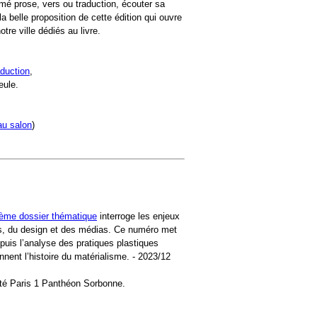
mé prose, vers ou traduction, écouter sa
 la belle proposition de cette édition qui ouvre
tre ville dédiés au livre.
aduction
,
eule.
au salon
)
ème dossier thématique
interroge les enjeux
rts, du design et des médias. Ce numéro met
epuis l’analyse des pratiques plastiques
nent l’histoire du matérialisme. - 2023/12
ité Paris 1 Panthéon Sorbonne.