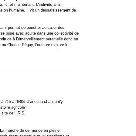
à, ici et maintenant. L’individu ainsi
nsion humaine. Il vit un dessaisissement de
archives-mdt-2021
archives-mdt-2022
archives-mdt-2023
car il permet de pénétrer au cœur des
e se pose avec acuité dans une collectivité de
 aptitude à l’émerveillement serait-elle donc en
 ou Charles Péguy, l’auteure explore le
à 21h à l'IRIS. J'ai eu la chance d'y
istoire agricole".
 site de l’IRIS.
e. La marche de ce monde en pleine