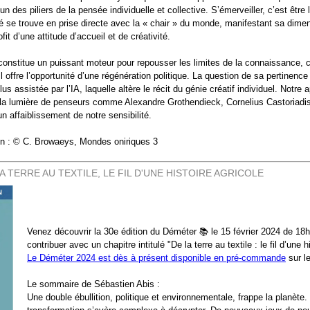
n des piliers de la pensée individuelle et collective. S’émerveiller, c’est être l
é se trouve en prise directe avec la « chair » du monde, manifestant sa dime
17
archives-mdt-2018
archives-mdt-2019
archives-mdt-2020
ofit d’une attitude d’accueil et de créativité.
constitue un puissant moteur pour repousser les limites de la connaissance, 
l offre l’opportunité d’une régénération politique. La question de sa pertinenc
lus assistée par l’IA, laquelle altère le récit du génie créatif individuel. Notre
À la lumière de penseurs comme Alexandre Grothendieck, Cornelius Castoriadis
un affaiblissement de notre sensibilité.
ion : © C. Browaeys, Mondes oniriques 3
LA TERRE AU TEXTILE, LE FIL D'UNE HISTOIRE AGRICOLE
Venez découvrir la 30e édition du Déméter 📚 le 15 février 2024 de 18h 
contribuer avec un chapitre intitulé "De la terre au textile : le fil d’une h
Le Déméter 2024 est dès à présent disponible en pré-commande
sur le
Le sommaire de Sébastien Abis :
Une double ébullition, politique et environnementale, frappe la planèt