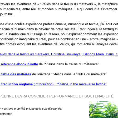
travers les aventures de « Stelios dans le treillis du métavers », la métaphore 
s imaginaires, entre réel et mondes numériques. Ce qui conduit à s’interroger 
jourd’hui.
rte d’une double expérience professionnelle, numérique et textile, j’ai écrit c
imaginaire humain dans le devenir de notre société. Étant ingénieure texturgiste 
ec la symbolique du tissage en réseau, pour exprimer comment les expérience
appréhension imaginaire du réel, pour se combiner en une « étoffe imaginaire »
tits contes évoquant les aventures de Stelios, qui font écho à l’analyse déve
elios dans le treillis du métavers
, Christine Browaeys, Editions Maïa, Paris, c
 référence
ebook Kindle
de "Stelios dans le treillis du métavers".
 table des matières
de l'ouvrage "Stelios dans le treillis du métavers".
 traduction anglaise
(introduction) : "Stelios in the metaverse lattice"
OPÉENNE DEVRA CONCILIER PERFORMANCE ET SOUTENABILITÉ
n » est une propriété unique de la soie d’araignée.
ontracter.