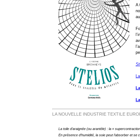
A 
no
au
Fo
l’
av
l’
pe
St
La
La
La
LA NOUVELLE INDUSTRIE TEXTILE EUR
La toile d’araignée (ou arantèle) : la « supercontractio
En présence d’humidité, la soie peut l’absorber et se c