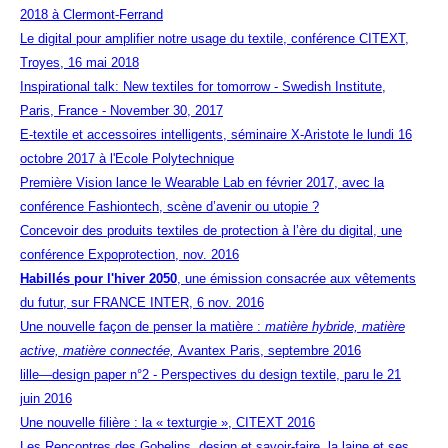
2018 à Clermont-Ferrand
Le digital pour amplifier notre usage du textile, conférence CITEXT,
Troyes, 16 mai 2018
Inspirational talk: New textiles for tomorrow - Swedish Institute,
Paris, France - November 30, 2017
E-textile et accessoires intelligents, séminaire X-Aristote le lundi 16
octobre 2017 à l'Ecole Polytechnique
Première Vision lance le Wearable Lab en février 2017, avec la
conférence Fashiontech, scène d’avenir ou utopie ?
Concevoir des produits textiles de protection à l’ère du digital, une
conférence Expoprotection, nov. 2016
Habillés pour l'hiver 2050
, une émission consacrée aux vêtements
du futur, sur FRANCE INTER, 6 nov. 2016
Une nouvelle façon de penser la matière :
matière hybride, matière
active, matière connectée,
Avantex Paris, septembre 2016
lille—design paper n°2 - Perspectives du design textile, paru le 21
juin 2016
Une nouvelle filière : la « texturgie », CITEXT 2016
Les Rencontres des Gobelins, design et savoir-faire, la laine et ses