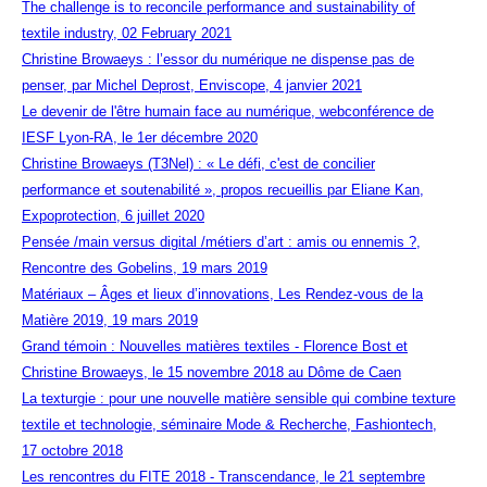
The challenge is to reconcile performance and sustainability of
textile industry, 02 February 2021
Christine Browaeys : l’essor du numérique ne dispense pas de
penser, par Michel Deprost, Enviscope, 4 janvier 2021
Le devenir de l'être humain face au numérique, webconférence de
IESF Lyon-RA, le 1er décembre 2020
Christine Browaeys (T3Nel) : « Le défi, c'est de concilier
performance et soutenabilité », propos recueillis par Eliane Kan,
Expoprotection, 6 juillet 2020
Pensée /main versus digital /métiers d’art : amis ou ennemis ?,
Rencontre des Gobelins, 19 mars 2019
Matériaux – Âges et lieux d’innovations, Les Rendez-vous de la
Matière 2019, 19 mars 2019
Grand témoin : Nouvelles matières textiles - Florence Bost et
Christine Browaeys, le 15 novembre 2018 au Dôme de Caen
La texturgie : pour une nouvelle matière sensible qui combine texture
textile et technologie, séminaire Mode & Recherche, Fashiontech,
17 octobre 2018
Les rencontres du FITE 2018 - Transcendance, le 21 septembre