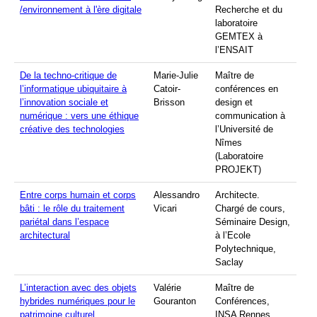
/environnement à l'ère digitale
Recherche et du
laboratoire
GEMTEX à
l’ENSAIT
De la techno-critique de
Marie-Julie
Maître de
l’informatique ubiquitaire à
Catoir-
conférences en
l’innovation sociale et
Brisson
design et
numérique : vers une éthique
communication à
créative des technologies
l’Université de
Nîmes
(Laboratoire
PROJEKT)
Entre corps humain et corps
Alessandro
Architecte.
bâti : le rôle du traitement
Vicari
Chargé de cours,
pariétal dans l’espace
Séminaire Design,
architectural
à l’Ecole
Polytechnique,
Saclay
L’interaction avec des objets
Valérie
Maître de
hybrides numériques pour le
Gouranton
Conférences,
patrimoine culturel
INSA Rennes,