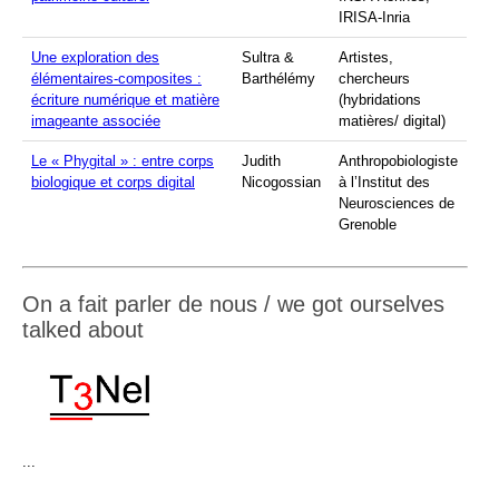
IRISA-Inria
Une exploration des
Sultra &
Artistes,
élémentaires-composites :
Barthélémy
chercheurs
écriture numérique et matière
(hybridations
imageante associée
matières/ digital)
Le « Phygital » : entre corps
Judith
Anthropobiologiste
biologique et corps digital
Nicogossian
à l’Institut des
Neurosciences de
Grenoble
On a fait parler de nous / we got ourselves
talked about
...