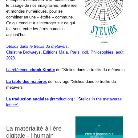
le tissage de nos imaginaires, entre réel
et mondes numériques, pour se
combiner en une « étoffe » commune.
Ce qui conduit à s’interroger sur ce qui
fait sens entre les êtres humains
aujourd’hui.
Stelios dans le treillis du métavers
,
Christine Browaeys, Editions Maïa, Paris, coll. Philosophies, août
2023.
La référence
ebook Kindle
de "Stelios dans le treillis du métavers".
La table des matières
de l'ouvrage "Stelios dans le treillis du
métavers".
La traduction anglaise
(introduction) : "Stelios in the metaverse
lattice"
La matérialité à l'ère
digitale - l'humain