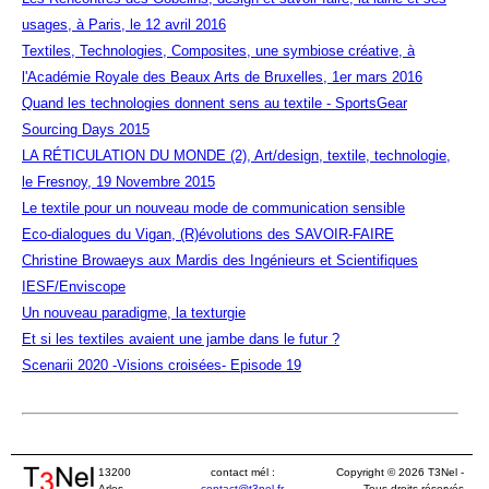
usages, à Paris, le 12 avril 2016
Textiles, Technologies, Composites, une symbiose créative, à
l'Académie Royale des Beaux Arts de Bruxelles, 1er mars 2016
Quand les technologies donnent sens au textile - SportsGear
Sourcing Days 2015
LA RÉTICULATION DU MONDE (2), Art/design, textile, technologie,
le Fresnoy, 19 Novembre 2015
Le textile pour un nouveau mode de communication sensible
Eco-dialogues du Vigan, (R)évolutions des SAVOIR-FAIRE
Christine Browaeys aux Mardis des Ingénieurs et Scientifiques
IESF/Enviscope
Un nouveau paradigme, la texturgie
Et si les textiles avaient une jambe dans le futur ?
Scenarii 2020 -Visions croisées- Episode 19
13200
contact mél :
Copyright © 2026 T3Nel -
Arles,
contact@t3nel.fr
Tous droits réservés