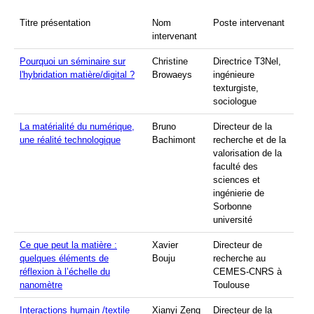
Titre présentation
Nom
Poste intervenant
intervenant
Pourquoi un séminaire sur
Christine
Directrice T3Nel,
l'hybridation matière/digital ?
Browaeys
ingénieure
texturgiste,
sociologue
La matérialité du numérique,
Bruno
Directeur de la
une réalité technologique
Bachimont
recherche et de la
valorisation de la
faculté des
sciences et
ingénierie de
Sorbonne
université
Ce que peut la matière :
Xavier
Directeur de
quelques éléments de
Bouju
recherche au
réflexion à l’échelle du
CEMES-CNRS à
nanomètre
Toulouse
Interactions humain /textile
Xianyi Zeng
Directeur de la