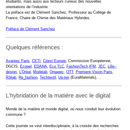
étudiants, mais aussi aux lecteurs curieux des nouvelles
orientations de l’industrie.
La préface est de Clément Sanchez, Professeur au Collège de
France, Chaire de Chimie des Matériaux Hybrides.
Préface de Clément Sanchez
Quelques références :
Avantex Paris
,
CETI
,
Citext Europe
, Commission Européenne,
DGCIS,
Ecopel
,
EDANA
,
Eco TLC
,
FashionTech
,
IFM
,
JEC
,
Lille--
design
,
L'Oréal
,
Modelab
,
Orgagec
,
OTT
,
Premiere Vision Paris
,
R3ilab
,
Re_fashion
,
Techtextil
,
Up-tex
(EuraMaterials), ...
L'hybridation de la matière avec le digital
Monde de la matière et monde digital, où nous conduit leur évolution
commune ?
Cette journée se veut interdisciplinaire, à la croisée des recherches