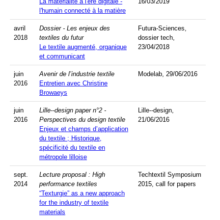
La matérialité à l'ère digitale -
16/03/2019
l'humain connecté à la matière
avril
Dossier - Les enjeux des
Futura-Sciences,
2018
textiles du futur
dossier tech,
Le textile augmenté, organique
23/04/2018
et communicant
juin
Avenir de l’industrie textile
Modelab, 29/06/2016
2016
Entretien avec Christine
Browaeys
juin
Lille--design paper n°2 -
Lille--design,
2016
Perspectives du design textile
21/06/2016
Enjeux et champs d’application
du textile ; Historique,
spécificité du textile en
métropole lilloise
sept.
Lecture proposal : High
Techtextil Symposium
2014
performance textiles
2015, call for papers
“Texturgie” as a new approach
for the industry of textile
materials