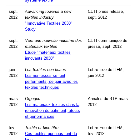
système textile
sept.
Advancing towards a new
CETI press release,
2012
textiles industry
sept. 2012
"Innovative Textiles 2030"
Study
sept.
Vers une nouvelle industrie des
CETI communiqué de
2012
matériaux textiles
presse, sept. 2012
Etude "matériaux textiles
innovants 2030"
juin
Les textiles non-tissés
Lettre Eco de l’IFM,
2012
Les non-tissés se font
juin 2012
performants, de pair avec les
textiles techniques
mars
Orgagec
Annales du BTP mars
2012
Les matériaux textiles dans la
2012
rénovation du bâtiment, atouts
et performances
fév.
Textile et bien-être
Lettre Eco de l’IFM,
2012
Ces textiles qui nous font du
fév. 2012
bien