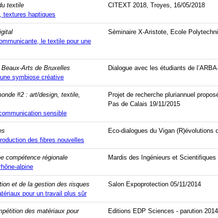
u textile
CITEXT 2018, Troyes, 16/05/2018
 textures haptiques
17
archives-mdt-2018
archives-mdt-2019
archives-mdt-2020
gital
Séminaire X-Aristote, Ecole Polytechni
communicante, le textile pour une
 Beaux-Arts de Bruxelles
Dialogue avec les étudiants de l’ARB
 une symbiose créative
onde #2 : art/design, textile,
Projet de recherche pluriannuel propos
Pas de Calais 19/11/2015
 communication sensible
es
Eco-dialogues du Vigan (R)évolution
roduction des fibres nouvelles
 une compétence régionale
Mardis des Ingénieurs et Scientifique
rhône-alpine
ion et de la gestion des risques
Salon Expoprotection 05/11/2014
tériaux pour un travail plus sûr
ompétition des matériaux pour
Editions EDP Sciences - parution 2014