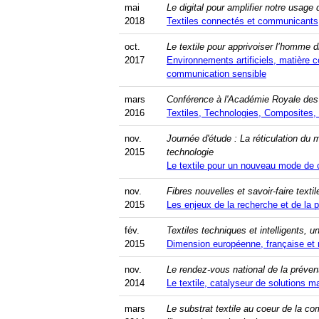
mai
Le digital pour amplifier notre usage d
2018
Textiles connectés et communicants,
archives-mdt-2016
archives-mdt-20
oct.
Le textile pour apprivoiser l’homme di
2017
Environnements artificiels, matière 
communication sensible
mars
Conférence à l'Académie Royale des
2016
Textiles, Technologies, Composites,
nov.
Journée d'étude : La réticulation du m
2015
technologie
Le textile pour un nouveau mode de
nov.
Fibres nouvelles et savoir-faire textil
2015
Les enjeux de la recherche et de la p
fév.
Textiles techniques et intelligents,
2015
Dimension européenne, française et 
nov.
Le rendez-vous national de la prévent
2014
Le textile, catalyseur de solutions ma
mars
Le substrat textile au coeur de la c