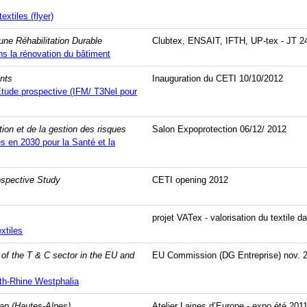
xtiles (flyer)
une Réhabilitation Durable
Clubtex, ENSAIT, IFTH, UP-tex - JT 2
ns la rénovation du bâtiment
nts
Inauguration du CETI 10/10/2012
Etude prospective (IFM/ T3Nel pour
ion et de la gestion des risques
Salon Expoprotection 06/12/ 2012
es en 2030 pour la Santé et la
ospective Study
CETI opening 2012
projet VATex - valorisation du textile d
xtiles
 of the T & C sector in the EU and
EU Commission (DG Entreprise) nov. 
rth-Rhine Westphalia
p (Hautes-Alpes)
Atelier Laines d’Europe - expo été 201