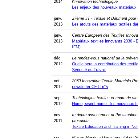
2014
l'innovation technologique
Les enjeux des nouveaux matériaux te
janv.
27ème JT - Textile et Bâtiment pour 
2013
Les atouts des matériaux textiles da
janv.
Centre Européen des Textiles Innova
2013
Matériaux textiles innovants 2030 - 
IFM)
déc.
Le rendez-vous national de la prévent
2012
Quelle sera la contribution des textil
Sécurité au Travail
oct.
2030 Innovative Textile Materials Pr
2012
newsletter CETI n°5
sept.
Technologies textiles et cadre de vie
2012
Home, sweet home : les nouveaux te
nov.
In-depth assessment of the situation
2011
prospects
Textile Education and Training in No
sept.
Musée Muséum Départemental de Ga