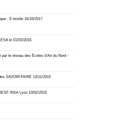
archives-mdt-2021
archives-mdt-2022
que - E-textile 16/10/2017
archives-mdt-2023
A-ESA le 01/03/2016
é par le réseau des Écoles d’Art du Nord -
s des SAVOIR-FAIRE 13/11/2015
s IESF INSA Lyon 10/02/2015